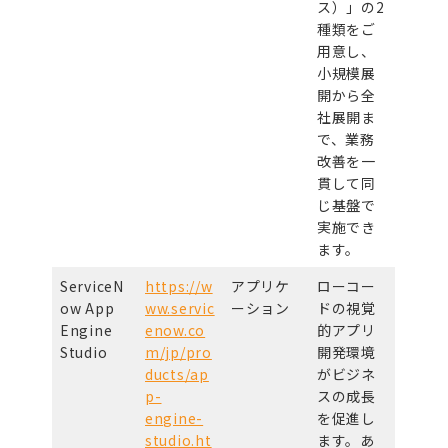
ス）」の2
種類をご
用意し、
小規模展
開から全
社展開ま
で、業務
改善を一
貫して同
じ基盤で
実施でき
ます。
ServiceN
https://w
アプリケ
ローコー
ow App
ww.servic
ーション
ドの視覚
Engine
enow.co
的アプリ
Studio
m/jp/pro
開発環境
ducts/ap
がビジネ
p-
スの成長
engine-
を促進し
studio.ht
ます。あ