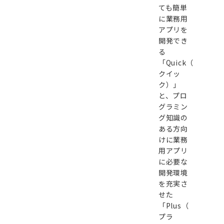
ても簡単
に業務用
アプリを
開発でき
る
「Quick（
クイッ
ク）」
と、プロ
グラミン
グ知識の
ある方向
けに業務
用アプリ
に必要な
開発環境
を充実さ
せた
「Plus（
プラ