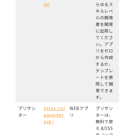
ml
らゆるス
キルレベ
ルの開発
者を開発
に起用し
てくださ
い。アプ
リをゼロ
から作成
するか、
テンプレ
ートを使
用して開
発できま
す。
プリザン
https://pl
WEBアプ
プリザン
ター
easanter.
リ
ターは、
org/
無料で使
えるOSS
のノーコ