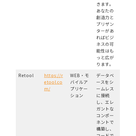
きます。
あなたの
創造力と
プリザン
ターがあ
ればビジ
ネスの可
能性はも
っと広が
ります。
Retool
https://r
WEB・モ
データベ
etool.co
バイルア
ースをシ
m/
プリケー
ームレス
ション
に接続
し、エレ
ガントな
コンポー
ネントで
構築し、
コードで