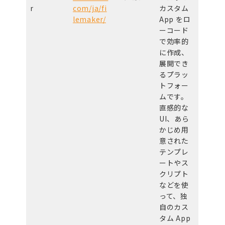
r
com/ja/fi
カスタム
lemaker/
App をロ
ーコード
で効率的
に作成、
展開でき
るプラッ
トフォー
ムです。
直感的な
UI、あら
かじめ用
意された
テンプレ
ートやス
クリプト
などを使
って、独
自のカス
タム App