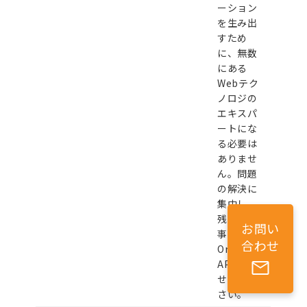
ーション
を生み出
すため
に、無数
にある
Webテク
ノロジの
エキスパ
ートにな
る必要は
ありませ
ん。問題
の解決に
集中し、
残りの仕
お問い
事は
合わせ
Oracle
APEXに任
せてくだ
さい。