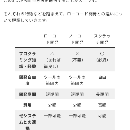
この3つから開発方法を選択することが大半です。
それぞれの特徴などを踏まえて、ローコード開発との違いにつ
いて解説していきます。
ローコー
ノーコー
スクラッ
ド開発
ド開発
チ開発
プログラ
△
×
〇
ミング知
（あれば
（不要）
（必須）
識・経験
尚良し）
開発自由
ツールの
ツールの
自由
度
範囲内
範囲内
開発期間
短期間
短期間
長期間
費用
少額
少額
高額
他システ
一部可能
一部可能
可能
ムとの連
携