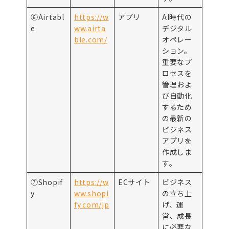
⑥Airtabl
https://w
アプリ
AI時代の
e
ww.airta
デジタル
ble.com/
オペレー
ション。
重要なプ
ロセスを
管理およ
び自動化
するため
の最新の
ビジネス
アプリを
作成しま
す。
⑦Shopif
https://w
ECサイト
ビジネス
y
ww.shopi
の立ち上
fy.com/jp
げ、運
営、成長
に必要な