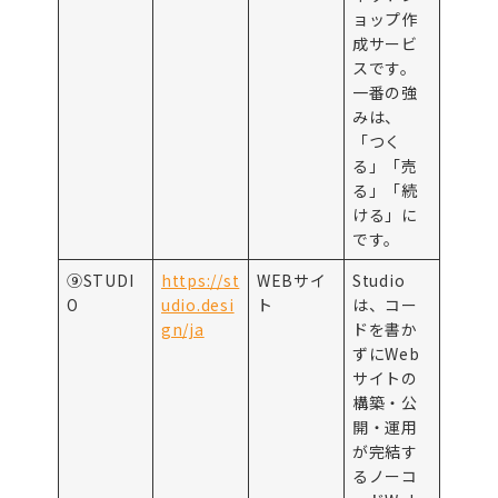
ョップ作
成サービ
スです。
一番の強
みは、
「つく
る」「売
る」「続
ける」に
です。
⑨STUDI
https://st
WEBサイ
Studio
O
udio.desi
ト
は、コー
gn/ja
ドを書か
ずにWeb
サイトの
構築・公
開・運用
が完結す
るノーコ