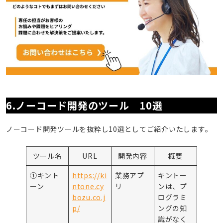
6.ノーコード開発のツール 10選
ノーコード開発ツールを抜粋し10選としてご紹介いたします。
ツール名
URL
開発内容
概要
①キント
https://ki
業務アプ
キントー
ーン
ntone.cy
リ
ンは、プ
bozu.co.j
ログラミ
p/
ングの知
識がなく