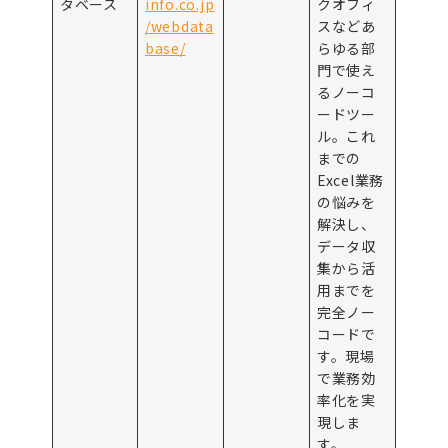
タベース
info.co.jp
クオフィ
/webdata
スなどあ
base/
らゆる部
門で使え
るノーコ
ードツー
ル。これ
までの
Excel業務
の悩みを
解決し、
データ収
集から活
用までを
完全ノー
コードで
す。現場
で業務効
率化を実
現しま
す。