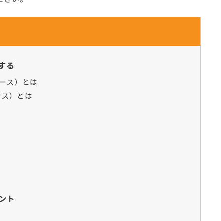
解する
ェース）とは
ンス）とは
イント