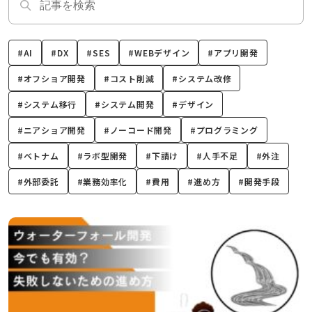
#AI
#DX
#SES
#WEBデザイン
#アプリ開発
#オフショア開発
#コスト削減
#システム改修
#システム移行
#システム開発
#デザイン
#ニアショア開発
#ノーコード開発
#プログラミング
#ベトナム
#ラボ型開発
#下請け
#人手不足
#外注
#外部委託
#業務効率化
#費用
#進め方
#開発手段