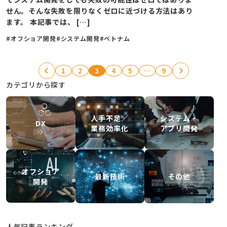
せん。そんな失敗を限りなくゼロに近づける方法はあり
ます。 本記事では、 […]
#オフショア開発
#システム開発
#ベトナム
1
2
3
4
5
…
9
カテゴリから探す
人手不足／
システム・
DX
業務効率化
アプリ開発
オフショア
最新技術
その他
開発
人気記事ランキング