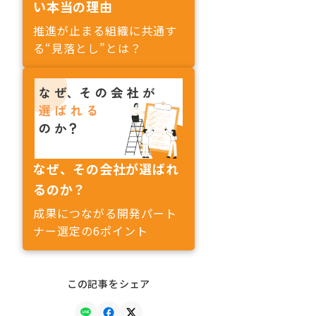
い本当の理由
推進が止まる組織に共通す
る“見落とし”とは？
なぜ、その会社が選ばれ
るのか？
成果につながる開発パート
ナー選定の6ポイント
この記事をシェア