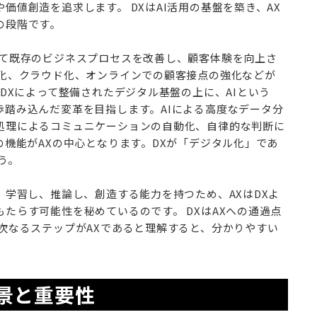
価値創造を追求します。 DXはAI活用の基盤を築き、AX
の段階です。
りて既存のビジネスプロセスを改善し、顧客体験を向上さ
ス化、クラウド化、オンラインでの顧客接点の強化などが
、DXによって整備されたデジタル基盤の上に、AIという
歩踏み込んだ変革を目指します。AIによる高度なデータ分
処理によるコミュニケーションの自動化、自律的な判断に
の機能がAXの中心となります。DXが「デジタル化」であ
う。
、学習し、推論し、創造する能力を持つため、AXはDXよ
たらす可能性を秘めているのです。 DXはAXへの通過点
次なるステップがAXであると理解すると、分かりやすい
背景と重要性