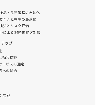
よる検品・品質管理の自動化
る需要予測と在庫の最適化
正検知とリスク評価
ットによる24時間顧客対応
ステップ
化
と効果検証
・サービスの選定
織への浸透
保と育成