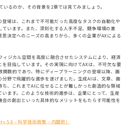
ているのか、その背景を2章では見てみましょう。
Iの登場は、これまで不可能だった高度なタスクの自動化や
しています。また、深刻化する人手不足、競争環境の激
意思決定へのニーズの高まりから、多くの企業がAXによる
空間とフィジカル空間を高度に融合させたシステムにより、経済
とを目指しています。その実現に向けてAXは、不可欠な要
指数関数的であり、特にディープラーニングの登場以降、画
の分野で飛躍的な進歩を遂げました。生成AIは、文章、画
持ち、これまでAIに任せることが難しかった創造的な領域
ています。このような技術的進歩は、企業にとって、生産
機会の創出といった具体的なメリットをもたらす可能性を
ty 5.0 – 科学技術政策 – 内閣府）