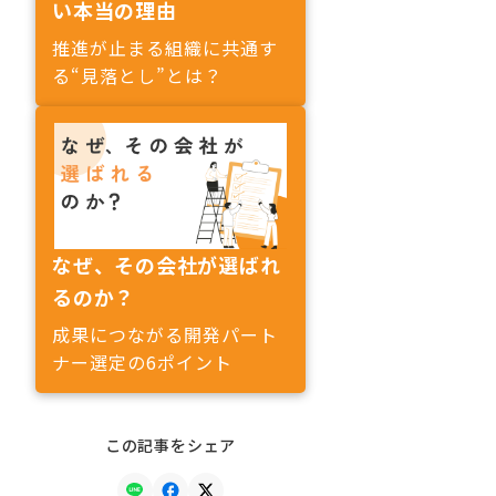
い本当の理由
推進が止まる組織に共通す
る“見落とし”とは？
なぜ、その会社が選ばれ
るのか？
成果につながる開発パート
ナー選定の6ポイント
この記事をシェア