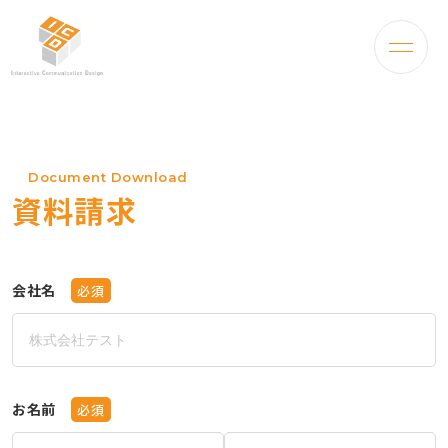
Document Download
資料請求
会社名
必須
お名前
必須
姓
名