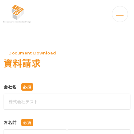
Document Download
資料請求
会社名
必須
お名前
必須
姓
名